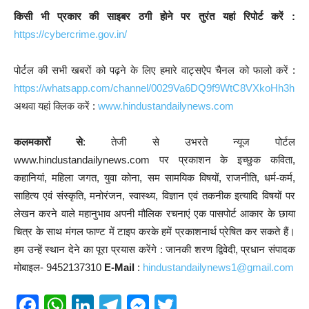
किसी भी प्रकार की साइबर ठगी होने पर तुरंत यहां रिपोर्ट करें :
https://cybercrime.gov.in/
पोर्टल की सभी खबरों को पढ़ने के लिए हमारे वाट्सऐप चैनल को फालो करें :
https://whatsapp.com/channel/0029Va6DQ9f9WtC8VXkoHh3h
अथवा यहां क्लिक करें :
www.hindustandailynews.com
कलमकारों से
: तेजी से उभरते न्यूज पोर्टल
www.hindustandailynews.com पर प्रकाशन के इच्छुक कविता,
कहानियां, महिला जगत, युवा कोना, सम सामयिक विषयों, राजनीति, धर्म-कर्म,
साहित्य एवं संस्कृति, मनोरंजन, स्वास्थ्य, विज्ञान एवं तकनीक इत्यादि विषयों पर
लेखन करने वाले महानुभाव अपनी मौलिक रचनाएं एक पासपोर्ट आकार के छाया
चित्र के साथ मंगल फाण्ट में टाइप करके हमें प्रकाशनार्थ प्रेषित कर सकते हैं।
हम उन्हें स्थान देने का पूरा प्रयास करेंगे : जानकी शरण द्विवेदी, प्रधान संपादक
मोबाइल- 9452137310
E-Mail
:
hindustandailynews1@gmail.com
F
W
Li
T
M
T