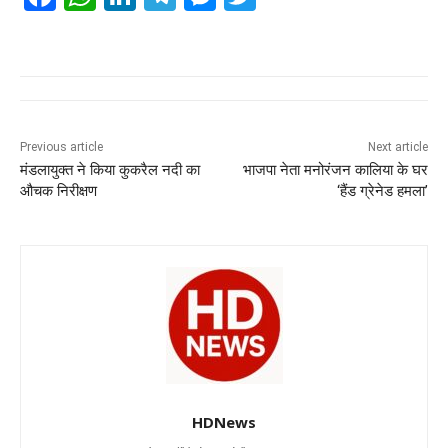
a
h
n
el
e
wi
c
at
k
e
ss
tt
e
s
e
gr
e
er
b
A
dI
a
n
o
p
n
m
g
Previous article
Next article
मंडलायुक्त ने किया कुकरैल नदी का
भाजपा नेता मनोरंजन कालिया के घर
o
p
er
औचक निरीक्षण
‘हैंड ग्रेनेड हमला’
k
HDNews