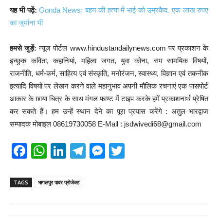
यह भी पढ़ें:
Gonda News: बहन की हत्या में भाई को उम्रकैद, एक लाख रुपए
का जुर्माना भी
हमसे जुड़ें:
न्यूज पोर्टल www.hindustandailynews.com पर प्रकाशन के
इच्छुक कविता, कहानियां, महिला जगत, युवा कोना, सम सामयिक विषयों,
राजनीति, धर्म-कर्म, साहित्य एवं संस्कृति, मनोरंजन, स्वास्थ्य, विज्ञान एवं तकनीक
इत्यादि विषयों पर लेखन करने वाले महानुभाव अपनी मौलिक रचनाएं एक पासपोर्ट
आकार के छाया चित्र के साथ मंगल फाण्ट में टाइप करके हमें प्रकाशनार्थ प्रेषित
कर सकते हैं। हम उन्हें स्थान देने का पूरा प्रयास करेंगे : अतुल भारद्वाज
सम्पादक मोबाइल 08619730058 E-Mail : jsdwivedi68@gmail.com
F
W
Li
T
M
T
a
h
n
el
e
wi
c
at
k
e
ss
tt
TAGS
भागलपुर पावर प्रोजेक्ट
e
s
e
gr
e
er
b
A
dI
a
n