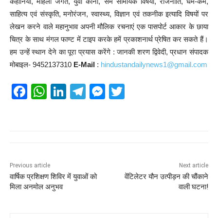
कहानियां, महिला जगत, युवा कोना, सम सामयिक विषयों, राजनीति, धर्म-कर्म,
साहित्य एवं संस्कृति, मनोरंजन, स्वास्थ्य, विज्ञान एवं तकनीक इत्यादि विषयों पर
लेखन करने वाले महानुभाव अपनी मौलिक रचनाएं एक पासपोर्ट आकार के छाया
चित्र के साथ मंगल फाण्ट में टाइप करके हमें प्रकाशनार्थ प्रेषित कर सकते हैं।
हम उन्हें स्थान देने का पूरा प्रयास करेंगे : जानकी शरण द्विवेदी, प्रधान संपादक
मोबाइल- 9452137310
E-Mail
:
hindustandailynews1@gmail.com
F
W
Li
T
M
T
a
h
n
el
e
wi
c
at
k
e
ss
tt
e
s
e
gr
e
er
b
A
dI
a
n
o
p
n
m
g
Previous article
Next article
वार्षिक प्रशिक्षण शिविर में युवाओं को
वेंटिलेटर यौन उत्पीड़न की चौंकाने
o
p
er
मिला अनमोल अनुभव
वाली घटना!
k