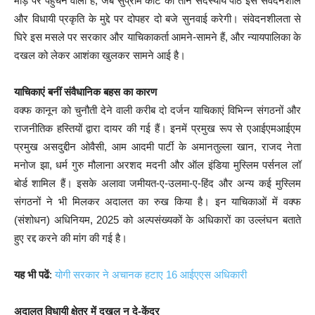
मोड़ पर पहुंचने वाला है, जब सुप्रीम कोर्ट की तीन सदस्यीय पीठ इस संवेदनशील
और विधायी प्रकृति के मुद्दे पर दोपहर दो बजे सुनवाई करेगी। संवेदनशीलता से
घिरे इस मसले पर सरकार और याचिकाकर्ता आमने-सामने हैं, और न्यायपालिका के
दखल को लेकर आशंका खुलकर सामने आई है।
याचिकाएं बनीं संवैधानिक बहस का कारण
वक्फ कानून को चुनौती देने वाली करीब दो दर्जन याचिकाएं विभिन्न संगठनों और
राजनीतिक हस्तियों द्वारा दायर की गई हैं। इनमें प्रमुख रूप से एआईएमआईएम
प्रमुख असदुद्दीन ओवैसी, आम आदमी पार्टी के अमानतुल्ला खान, राजद नेता
मनोज झा, धर्म गुरु मौलाना अरशद मदनी और ऑल इंडिया मुस्लिम पर्सनल लॉ
बोर्ड शामिल हैं। इसके अलावा जमीयत-ए-उलमा-ए-हिंद और अन्य कई मुस्लिम
संगठनों ने भी मिलकर अदालत का रुख किया है। इन याचिकाओं में वक्फ
(संशोधन) अधिनियम, 2025 को अल्पसंख्यकों के अधिकारों का उल्लंघन बताते
हुए रद्द करने की मांग की गई है।
यह भी पढें
:
योगी सरकार ने अचानक हटाए 16 आईएएस अधिकारी
अदालत विधायी क्षेत्र में दखल न दे-केंद्र