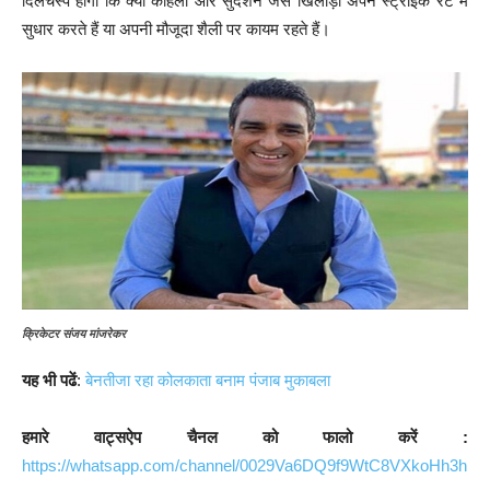
दिलचस्प होगा कि क्या कोहली और सुदर्शन जैसे खिलाड़ी अपने स्ट्राइक रेट में
सुधार करते हैं या अपनी मौजूदा शैली पर कायम रहते हैं।
क्रिकेटर संजय मांजरेकर
यह भी पढें
:
बेनतीजा रहा कोलकाता बनाम पंजाब मुकाबला
हमारे वाट्सऐप चैनल को फालो करें :
https://whatsapp.com/channel/0029Va6DQ9f9WtC8VXkoHh3h