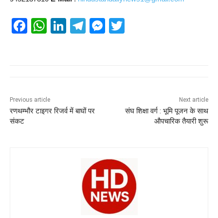
F
W
Li
T
M
T
a
h
n
el
e
wi
c
at
k
e
ss
tt
e
s
e
gr
e
er
b
A
dI
a
n
o
p
n
m
g
Previous article
Next article
रणथम्भौर टाइगर रिजर्व में बाघों पर
संघ शिक्षा वर्ग : भूमि पूजन के साथ
o
p
er
संकट
औपचारिक तैयारी शुरू
k