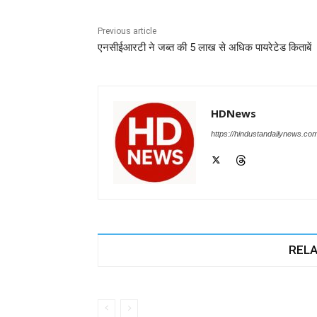
b
A
dI
a
n
o
p
n
m
g
Previous article
एनसीईआरटी ने जब्त की 5 लाख से अधिक पायरेटेड किताबें
o
p
er
k
HDNews
https://hindustandailynews.co
RELA