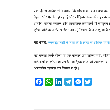
एक पुलिस अधिकारी ने बताया कि महिला का बयान दर्ज कर ल
बेहद गंभीर प्रतीत हो रहा है और तांत्रिक कांड की तह त
आयोग, महिला संगठन और सामाजिक कार्यकर्ता भी सक्रिय हो गए
ट्रैक कोर्ट के जरिए त्वरित न्याय सुनिश्चित किया जाए, ताक
यह भी पढें
:
एनसीईआरटी ने जब्त की 5 लाख से अधिक पायरेटे
यह मामला सिर्फ बरेली या एक परिवार तक सीमित नहीं, बल्क
महिलाओं का शोषण हो रहा है। तांत्रिक कांड को उदाहरण बना
अमानवीय षड्यंत्र का शिकार न हो।
F
W
Li
T
M
T
a
h
n
el
e
wi
c
at
k
e
ss
tt
e
s
e
gr
e
er