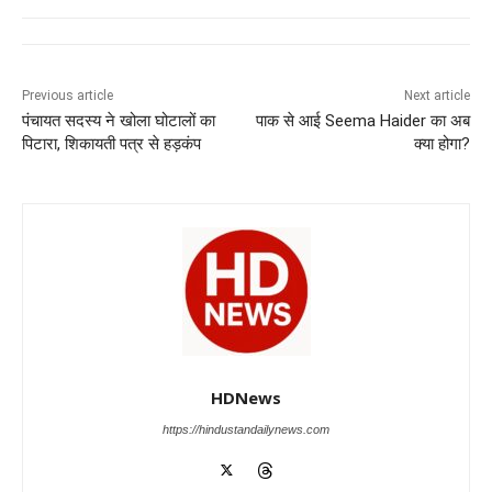
e
s
e
gr
e
er
b
A
dI
a
n
o
p
n
m
g
Previous article
Next article
पंचायत सदस्य ने खोला घोटालों का
पाक से आई Seema Haider का अब
o
p
er
पिटारा, शिकायती पत्र से हड़कंप
क्या होगा?
k
HDNews
https://hindustandailynews.com