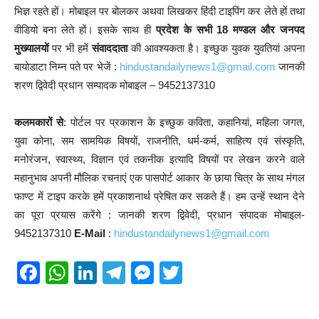
भिज्ञ रहते हों। मोबाइल पर बोलकर अथवा लिखकर हिंदी टाइपिंग कर लेते हों तथा
वीडियो बना लेते हों। इसके साथ ही
प्रदेश के सभी 18 मण्डल और जनपद
मुख्यालयों
पर भी हमें
संवाददाता
की आवश्यकता है। इच्छुक युवक युवतियां अपना
बायोडाटा निम्न पते पर भेजें :
hindustandailynews1@gmail.com
जानकी
शरण द्विवेदी प्रधान सम्पादक मोबाइल – 9452137310
कलमकारों से
: पोर्टल पर प्रकाशन के इच्छुक कविता, कहानियां, महिला जगत,
युवा कोना, सम सामयिक विषयों, राजनीति, धर्म-कर्म, साहित्य एवं संस्कृति,
मनोरंजन, स्वास्थ्य, विज्ञान एवं तकनीक इत्यादि विषयों पर लेखन करने वाले
महानुभाव अपनी मौलिक रचनाएं एक पासपोर्ट आकार के छाया चित्र के साथ मंगल
फाण्ट में टाइप करके हमें प्रकाशनार्थ प्रेषित कर सकते हैं। हम उन्हें स्थान देने
का पूरा प्रयास करेंगे : जानकी शरण द्विवेदी, प्रधान संपादक मोबाइल-
9452137310
E-Mail
:
hindustandailynews1@gmail.com
F
W
Li
T
M
T
a
h
n
el
e
wi
c
at
k
e
ss
tt