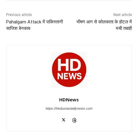
b
A
dI
a
n
o
p
n
m
g
Previous article
Next article
Pahalgam Attack में पाकिस्तानी
भीषण आग से कोलकाता के होटल में
o
p
er
साजिश बेनकाब
मची तबाही
k
HDNews
https://hindustandailynews.com