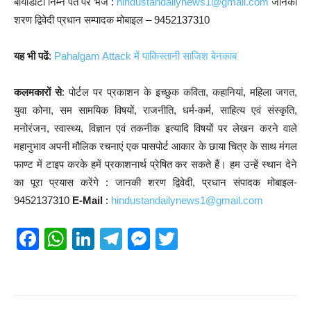
बायोडाटा निम्न पते पर भेजें :
hindustandailynews1@gmail.com
जानकी
शरण द्विवेदी प्रधान सम्पादक मोबाइल – 9452137310
यह भी पढें
:
Pahalgam Attack में पाकिस्तानी साजिश बेनकाब
कलमकारों से
: पोर्टल पर प्रकाशन के इच्छुक कविता, कहानियां, महिला जगत,
युवा कोना, सम सामयिक विषयों, राजनीति, धर्म-कर्म, साहित्य एवं संस्कृति,
मनोरंजन, स्वास्थ्य, विज्ञान एवं तकनीक इत्यादि विषयों पर लेखन करने वाले
महानुभाव अपनी मौलिक रचनाएं एक पासपोर्ट आकार के छाया चित्र के साथ मंगल
फाण्ट में टाइप करके हमें प्रकाशनार्थ प्रेषित कर सकते हैं। हम उन्हें स्थान देने
का पूरा प्रयास करेंगे : जानकी शरण द्विवेदी, प्रधान संपादक मोबाइल-
9452137310
E-Mail
:
hindustandailynews1@gmail.com
F
W
Li
T
M
T
a
h
n
el
e
wi
c
at
k
e
ss
tt
e
s
e
gr
e
er