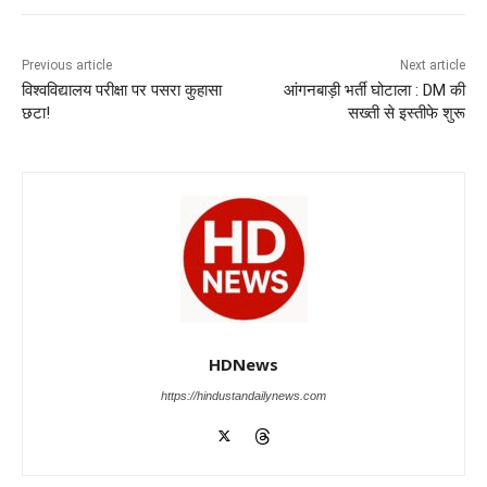
e
s
e
gr
e
er
b
A
dI
a
n
o
p
n
m
g
Previous article
Next article
विश्वविद्यालय परीक्षा पर पसरा कुहासा
आंगनबाड़ी भर्ती घोटाला : DM की
o
p
er
छटा!
सख्ती से इस्तीफे शुरू
k
HDNews
https://hindustandailynews.com