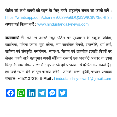
पोर्टल की सभी खबरों को पढ़ने के लिए हमारे वाट्सऐप चैनल को फालो करें :
https://whatsapp.com/channel/0029Va6DQ9f9WtC8VXkoHh3h
अथवा यहां क्लिक करें :
www.hindustandailynews.com
कलमकारों से
: तेजी से उभरते न्यूज पोर्टल पर प्रकाशन के इच्छुक कविता,
कहानियां, महिला जगत, युवा कोना, सम सामयिक विषयों, राजनीति, धर्म-कर्म,
साहित्य एवं संस्कृति, मनोरंजन, स्वास्थ्य, विज्ञान एवं तकनीक इत्यादि विषयों पर
लेखन करने वाले महानुभाव अपनी मौलिक रचनाएं एक पासपोर्ट आकार के छाया
चित्र के साथ मंगल फाण्ट में टाइप करके हमें प्रकाशनार्थ प्रेषित कर सकते हैं।
हम उन्हें स्थान देने का पूरा प्रयास करेंगे : जानकी शरण द्विवेदी, प्रधान संपादक
मोबाइल- 9452137310
E-Mail
:
hindustandailynews1@gmail.com
F
W
Li
T
M
T
a
h
n
el
e
wi
c
at
k
e
ss
tt