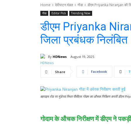
Home
देवीपाटन मंडल
गोंडा
डीएम Priyanka Niranjan की रिपो
गोंडा
Editor Pick
Trending Now
डीएम Priyanka Niran
जिला प्रबंधक निलंबित
By
HDNews
August 19, 2025
Facebook
T
Share
बहराइच रोड पर मुंडेरवा स्थित पीसीएफ गोदाम का औचक निरीक्षण करती डीएम Pr
गोदाम के औचक निरीक्षण में डीएम ने 