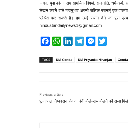
जगत, युवा कोना, सम सामयिक विषयों, राजनीति, धर्म-कर्म, साहि
लेखन करने वाले महानुभाव अपनी मौलिक रचनाएं एक पासपोर्ट
प्रेषित कर सकते हैं। हम उन्हें स्थान देने का पूरा प
hindustandailynews1@gmail.com
F
W
Li
T
M
T
a
h
n
el
e
wi
c
at
k
e
ss
tt
TAGS
DM Gonda
DM Priyanka Niranjan
Gonda
e
s
e
gr
e
er
b
A
dI
a
n
o
p
n
m
g
o
p
er
Previous article
पूजा पाल निष्कासन विवाद: नंदी बोले-सच बोलने की सजा मिल
k