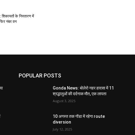
िकायतों के निस्तारण में
फिर नंबर वन
POPULAR POSTS
या
Gonda News: बोलेरो नहर हादसा में 11
श्रद्धालुओं की दर्दनाक मौत, एक लापता
August 3, 2025
ं
10 अगस्त तक गोंडा में रहेगा route
diversion
July 12, 2025