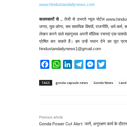
www.hindustandailynews.com
कलमकारों से ..
तेजी से उभरते न्यूज पोर्टल www.hind
जगत, युवा कोना, सम सामयिक विषयों, राजनीति, धर्म-कर्म, साहि
लेखन करने वाले महानुभाव अपनी मौलिक रचनाएं एक पासपोर्ट
प्रेषित कर सकते हैं। हम उन्हें स्थान देने का पूरा प
hindustandailynews1@gmail.com
F
W
Li
T
M
T
a
h
n
el
e
wi
c
at
k
e
ss
tt
TAGS
gonda capsule news
Gonda News
Land
e
s
e
gr
e
er
b
A
dI
a
n
o
p
n
m
g
o
p
er
Previous article
Gonda Power Cut Alert: जानें, अनुरक्षण कार्य के दौरा