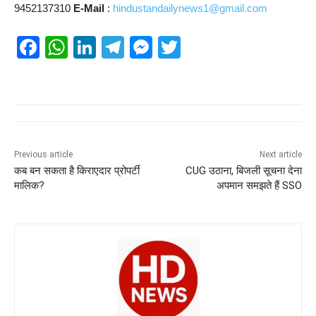
9452137310
E-Mail
:
hindustandailynews1@gmail.com
F
W
Li
T
M
T
a
h
n
el
e
wi
c
at
k
e
ss
tt
e
s
e
gr
e
er
b
A
dI
a
n
o
p
n
m
g
Previous article
Next article
कब बन सकता है किराएदार प्रोपर्टी
CUG उठाना, बिजली सूचना देना
o
p
er
मालिक?
अपमान समझते हैं SSO
k