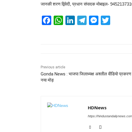
जानकी शरण द्विवेदी, प्रधान संपादक मोबाइल- 94521373
F
W
Li
T
M
T
a
h
n
el
e
wi
c
at
k
e
ss
tt
e
s
e
gr
e
er
b
A
dI
a
n
o
p
n
m
g
Previous article
Gonda News : भाजपा जिलाध्यक्ष अश्लील वीडियो प्रकरण म
o
p
er
नया मोड़
k
HDNews
https://hindustandailynews.co