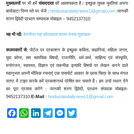
मुख्यालयों
पर भी हमें
संवाददाता
की आवश्यकता है। इच्छुक युवक युवतियां अपना
बायोडाटा निम्न पते पर भेजें :
hindustandailynews1@gmail.com
जानकी
शरण द्विवेदी प्रधान सम्पादक मोबाइल – 9452137310
यह भी पढें
:
बेनतीजा रहा कोलकाता बनाम पंजाब मुकाबला
कलमकारों से
: पोर्टल पर प्रकाशन के इच्छुक कविता, कहानियां, महिला जगत,
युवा कोना, सम सामयिक विषयों, राजनीति, धर्म-कर्म, साहित्य एवं संस्कृति,
मनोरंजन, स्वास्थ्य, विज्ञान एवं तकनीक इत्यादि विषयों पर लेखन करने वाले
महानुभाव अपनी मौलिक रचनाएं एक पासपोर्ट आकार के छाया चित्र के साथ मंगल
फाण्ट में टाइप करके हमें प्रकाशनार्थ प्रेषित कर सकते हैं। हम उन्हें स्थान देने
का पूरा प्रयास करेंगे : जानकी शरण द्विवेदी, प्रधान संपादक मोबाइल-
9452137310
E-Mail
:
hindustandailynews1@gmail.com
F
W
Li
T
M
T
a
h
n
el
e
wi
c
at
k
e
ss
tt