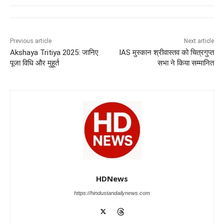
e
s
e
gr
e
er
b
A
dI
a
n
o
p
n
m
g
Previous article
Next article
Akshaya Tritiya 2025: जानिए
IAS मुस्कान श्रीवास्तव को चित्रगुप्त
o
p
er
पूजा विधि और मुहूर्त
सभा ने किया सम्मानित
k
HDNews
https://hindustandailynews.com