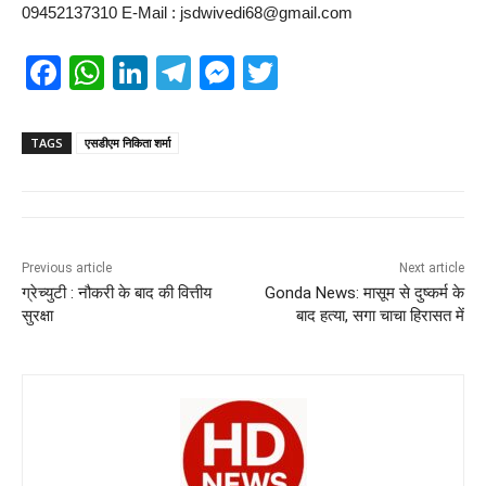
09452137310 E-Mail : jsdwivedi68@gmail.com
F
W
Li
T
M
T
a
h
n
el
e
wi
c
at
k
e
ss
tt
TAGS
एसडीएम निकिता शर्मा
e
s
e
gr
e
er
b
A
dI
a
n
o
p
n
m
g
Previous article
Next article
o
p
er
ग्रेच्युटी : नौकरी के बाद की वित्तीय
Gonda News: मासूम से दुष्कर्म के
k
सुरक्षा
बाद हत्या, सगा चाचा हिरासत में