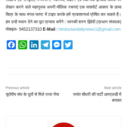
लेखन करने वाले महानुभाव अपनी मौलिक रचनाएं एक पासपोर्ट आकार के छाया
चित्र के साथ मंगल फाण्ट में टाइप करके हमें प्रकाशनार्थ प्रेषित कर सकते हैं।
हम उन्हें स्थान देने का पूरा प्रयास करेंगे : जानकी शरण द्विवेदी (प्रधान संपादक)
मोबाइल- 9452137310
E-Mail
:
hindustandailynews1@gmail.com
F
W
Li
T
M
T
a
h
n
el
e
wi
c
at
k
e
ss
tt
e
s
e
gr
e
er
b
A
dI
a
n
o
p
n
m
g
Previous article
Next article
यूरोपीय संघ के दूतों से मिले राजा भैया
जयंत चौधरी की पार्टी आरएलडी में
o
p
er
बगावत
k