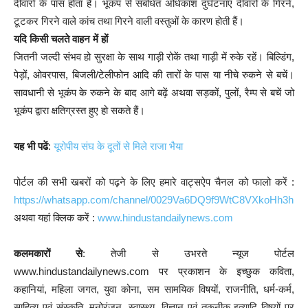
दीवारों के पास होता है। भूकंप से संबंधित अधिकांश दुर्घटनाएं दीवारों के गिरने,
टूटकर गिरने वाले कांच तथा गिरने वाली वस्तुओं के कारण होती हैं।
यदि किसी चलते वाहन में हों
जितनी जल्दी संभव हो सुरक्षा के साथ गाड़ी रोकें तथा गाड़ी में रुके रहें। बिल्डिंग,
पेड़ों, ओवरपास, बिजली/टेलीफोन आदि की तारों के पास या नीचे रुकने से बचें।
सावधानी से भूकंप के रुकने के बाद आगे बढ़ें अथवा सड़कों, पुलों, रैम्प से बचें जो
भूकंप द्वारा क्षतिग्रस्त हुए हो सकते हैं।
यह भी पढें
:
यूरोपीय संघ के दूतों से मिले राजा भैया
पोर्टल की सभी खबरों को पढ़ने के लिए हमारे वाट्सऐप चैनल को फालो करें :
https://whatsapp.com/channel/0029Va6DQ9f9WtC8VXkoHh3h
अथवा यहां क्लिक करें :
www.hindustandailynews.com
कलमकारों से
: तेजी से उभरते न्यूज पोर्टल
www.hindustandailynews.com पर प्रकाशन के इच्छुक कविता,
कहानियां, महिला जगत, युवा कोना, सम सामयिक विषयों, राजनीति, धर्म-कर्म,
साहित्य एवं संस्कृति, मनोरंजन, स्वास्थ्य, विज्ञान एवं तकनीक इत्यादि विषयों पर