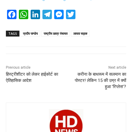
F
W
Li
T
M
T
a
h
n
el
e
wi
c
at
k
e
ss
tt
TAGS
प्रदीप पाण्डेय
राष्ट्रीय छात्र पंचायत
लापता सड़क
e
s
e
gr
e
er
b
A
dI
a
n
o
p
n
m
g
Previous article
Next article
o
p
er
हिस्ट्रीशीटर को लेकर हाईकोर्ट का
करीना के बाथरूम में सलमान का
k
ऐतिहासिक आदेश
पोस्टर! लेकिन 15 की उम्र में क्यों
हुआ ’रिप्लेस’?