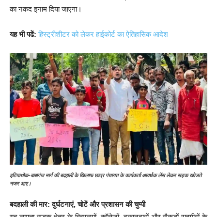
का नकद इनाम दिया जाएगा।
यह भी पढें:
हिस्ट्रीशीटर को लेकर हाईकोर्ट का ऐतिहासिक आदेश
इटियाथोक-बाबागंज मार्ग की बदहाली के खिलाफ छात्र पंचायत के कार्यकर्ता आवर्धक लेंस लेकर सड़क खोजते
नजर आए।
बदहाली की मार: दुर्घटनाएं, चोटें और प्रशासन की चुप्पी
यह लापता सड़क क्षेत्र के विद्यालयों, कॉलेजों, दुकानदारों और सैकड़ों राहगीरों के