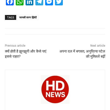
F
W
Li
T
M
T
a
h
n
el
e
wi
c
at
k
e
ss
tt
TAGS
जानकी शरण द्विवेदी
e
s
e
gr
e
er
b
A
dI
a
n
o
p
n
m
g
Previous article
Next article
o
p
er
क्यों होती है झुनझुनी और कैसे पाएं
अपना दल में बगावत, अनुप्रिया पटेल
k
इससे राहत?
की मुश्किलें बढ़ीं