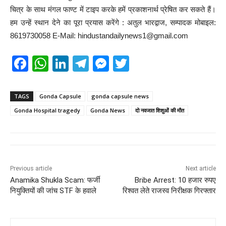
चित्र के साथ मंगल फाण्ट में टाइप करके हमें प्रकाशनार्थ प्रेषित कर सकते हैं।
हम उन्हें स्थान देने का पूरा प्रयास करेंगे : अतुल भारद्वाज, सम्पादक मोबाइल:
8619730058 E-Mail: hindustandailynews1@gmail.com
F
W
Li
T
M
T
a
h
n
el
e
wi
c
at
k
e
ss
tt
TAGS
Gonda Capsule
gonda capsule news
e
s
e
gr
e
er
Gonda Hospital tragedy
Gonda News
दो नवजात शिशुओं की मौत
b
A
dI
a
n
o
p
n
m
g
o
p
er
Previous article
Next article
k
Anamika Shukla Scam: फर्जी
Bribe Arrest: 10 हजार रुपए
नियुक्तियों की जांच STF के हवाले
रिश्वत लेते राजस्व निरीक्षक गिरफ्तार