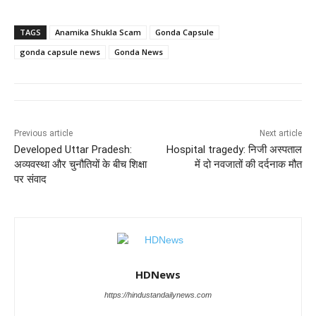
a
h
n
el
e
wi
c
at
k
e
ss
tt
TAGS
Anamika Shukla Scam
Gonda Capsule
e
s
e
gr
e
er
gonda capsule news
Gonda News
b
A
dI
a
n
o
p
n
m
g
o
p
er
Previous article
Next article
k
Developed Uttar Pradesh:
Hospital tragedy: निजी अस्पताल
अव्यवस्था और चुनौतियों के बीच शिक्षा
में दो नवजातों की दर्दनाक मौत
पर संवाद
HDNews
https://hindustandailynews.com