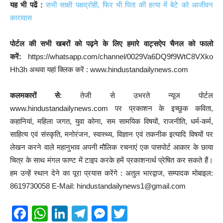
यह भी पढें :
सभी साक्षी पक्षद्रोही, फिर भी पिता की हत्या में बेटे को आजीवन
कारावास
पोर्टल की सभी खबरों को पढ़ने के लिए हमारे वाट्सऐप चैनल को फालो
करें:
https://whatsapp.com/channel/0029Va6DQ9f9WtC8VXko
Hh3h अथवा यहां क्लिक करें : www.hindustandailynews.com
कलमकारों से
: तेजी से उभरते न्यूज पोर्टल
www.hindustandailynews.com पर प्रकाशन के इच्छुक कविता,
कहानियां, महिला जगत, युवा कोना, सम सामयिक विषयों, राजनीति, धर्म-कर्म,
साहित्य एवं संस्कृति, मनोरंजन, स्वास्थ्य, विज्ञान एवं तकनीक इत्यादि विषयों पर
लेखन करने वाले महानुभाव अपनी मौलिक रचनाएं एक पासपोर्ट आकार के छाया
चित्र के साथ मंगल फाण्ट में टाइप करके हमें प्रकाशनार्थ प्रेषित कर सकते हैं।
हम उन्हें स्थान देने का पूरा प्रयास करेंगे : अतुल भारद्वाज, सम्पादक मोबाइल:
8619730058 E-Mail: hindustandailynews1@gmail.com
F
W
Li
T
M
T