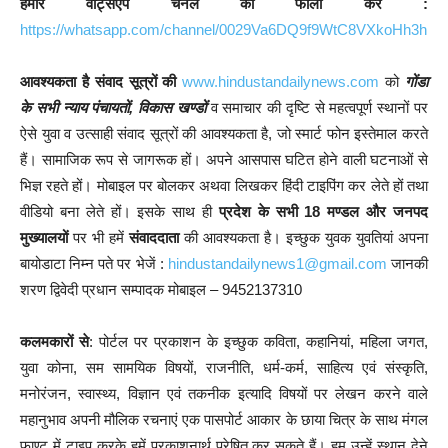
हमारे वाट्सऐप चैनल को फालो करें :
https://whatsapp.com/channel/0029Va6DQ9f9WtC8VXkoHh3h
आवश्यकता है संवाद सूत्रों की
www.hindustandailynews.com
को
गोंडा
के सभी न्याय पंचायतों, विकास खण्डों
व समाचार की दृष्टि से महत्वपूर्ण स्थानों पर
ऐसे युवा व उत्साही संवाद सूत्रों की आवश्यकता है, जो स्मार्ट फोन इस्तेमाल करते
हैं। सामाजिक रूप से जागरूक हों। अपने आसपास घटित होने वाली घटनाओं से
भिज्ञ रहते हों। मोबाइल पर बोलकर अथवा लिखकर हिंदी टाइपिंग कर लेते हों तथा
वीडियो बना लेते हों। इसके साथ ही
प्रदेश के सभी 18 मण्डल और जनपद
मुख्यालयों
पर भी हमें
संवाददाता
की आवश्यकता है। इच्छुक युवक युवतियां अपना
बायोडाटा निम्न पते पर भेजें :
hindustandailynews1@gmail.com
जानकी
शरण द्विवेदी प्रधान सम्पादक मोबाइल – 9452137310
कलमकारों से
: पोर्टल पर प्रकाशन के इच्छुक कविता, कहानियां, महिला जगत,
युवा कोना, सम सामयिक विषयों, राजनीति, धर्म-कर्म, साहित्य एवं संस्कृति,
मनोरंजन, स्वास्थ्य, विज्ञान एवं तकनीक इत्यादि विषयों पर लेखन करने वाले
महानुभाव अपनी मौलिक रचनाएं एक पासपोर्ट आकार के छाया चित्र के साथ मंगल
फाण्ट में टाइप करके हमें प्रकाशनार्थ प्रेषित कर सकते हैं। हम उन्हें स्थान देने