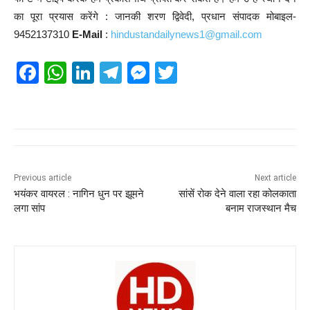
का पूरा प्रयास करेंगे : जानकी शरण द्विवेदी, प्रधान संपादक मोबाइल-
9452137310
E-Mail
:
hindustandailynews1@gmail.com
F
W
Li
T
M
T
a
h
n
el
e
wi
c
at
k
e
ss
tt
e
s
e
gr
e
er
b
A
dI
a
n
o
p
n
m
g
Previous article
Next article
भयंकर वायरल : नागिन धुन पर झूमने
सांसें रोक देने वाला रहा कोलकाता
o
p
er
लगा सांप
बनाम राजस्थान मैच
k