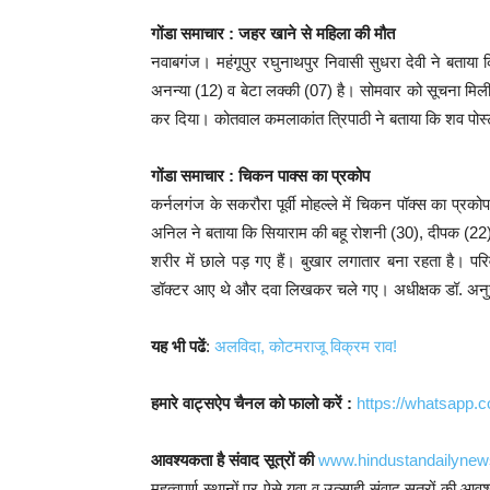
गोंडा समाचार :
जहर खाने से महिला की मौत
नवाबगंज। महंगूपुर रघुनाथपुर निवासी सुधरा देवी ने बताया
अनन्या (12) व बेटा लक्की (07) है। सोमवार को सूचना मिली 
कर दिया। कोतवाल कमलाकांत त्रिपाठी ने बताया कि शव पोस्ट
गोंडा समाचार :
चिकन पाक्स का प्रकोप
कर्नलगंज के सकरौरा पूर्वी मोहल्ले में चिकन पॉक्स का प्र
अनिल ने बताया कि सियाराम की बहू रोशनी (30), दीपक (22)
शरीर में छाले पड़ गए हैं। बुखार लगातार बना रहता है। पर
डॉक्टर आए थे और दवा लिखकर चले गए। अधीक्षक डॉ. अनुज
यह भी पढें
:
अलविदा, कोटमराजू विक्रम राव!
हमारे वाट्सऐप चैनल को फालो करें :
https://whatsap
आवश्यकता है संवाद सूत्रों की
www.hindustandailyne
महत्वपूर्ण स्थानों पर ऐसे युवा व उत्साही संवाद सूत्रों की 