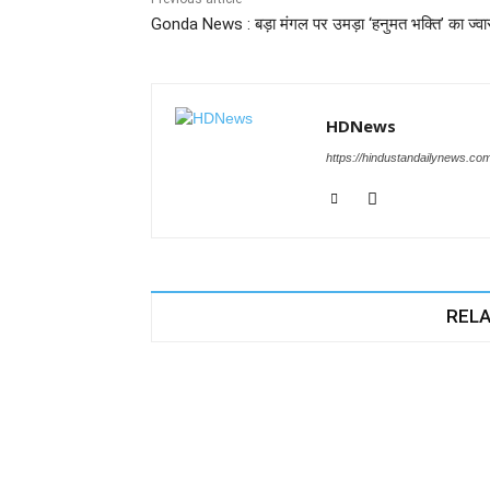
o
p
n
m
g
Gonda News : बड़ा मंगल पर उमड़ा ‘हनुमत भक्ति’ का ज्वा
o
p
er
k
HDNews
https://hindustandailynews.co
RELA