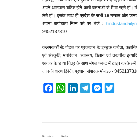
अपने आसपास घटित होने वाली घटनाओं से भिज्ञ रहते हों। म
लेते हों। इसके साथ ही
प्रदेश के सभी 18 मण्डल और जनपद
अपना बायोडाटा निम्न पते पर भेजें :
hindustandail
9452137310
कलमकारों से
: पोर्टल पर प्रकाशन के इच्छुक कविता, कहानिया
एवं संस्कृति, मनोरंजन, स्वास्थ्य, विज्ञान एवं तकनीक इत
आकार के छाया चित्र के साथ मंगल फाण्ट में टाइप करके हमें प्र
जानकी शरण द्विवेदी, प्रधान संपादक मोबाइल- 94521373
F
W
Li
T
M
T
a
h
n
el
e
wi
c
at
k
e
ss
tt
e
s
e
gr
e
er
b
A
dI
a
n
Previous article