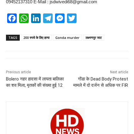
09452137310 E-Mail : jsdwivedi68@gmail.com
F
W
Li
T
M
T
a
h
n
el
e
wi
c
at
k
e
ss
tt
TAGS
200 रुपये के लिए हत्या
Gonda murder
लक्ष्मणपुर जाट
e
s
e
gr
e
er
b
A
dI
a
n
o
p
n
m
g
Previous article
Next article
o
p
er
Bolero नहर हादसा में लापता बालिका
गोंडा के Dead Body Protest
k
का शव मिला, मृतकों की संख्या हुई 12
मामले में दो दर्जन से अधिक पर FIR