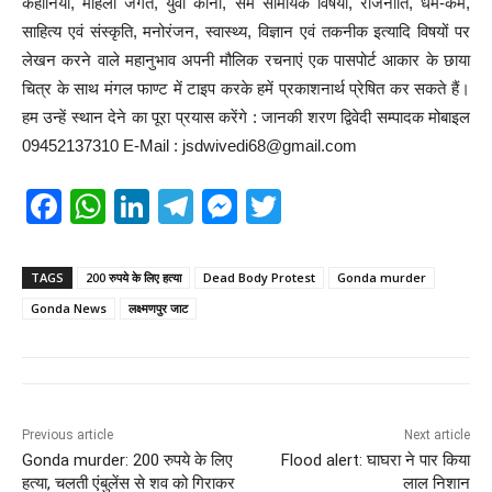
कहानियां, महिला जगत, युवा कोना, सम सामयिक विषयों, राजनीति, धर्म-कर्म,
साहित्य एवं संस्कृति, मनोरंजन, स्वास्थ्य, विज्ञान एवं तकनीक इत्यादि विषयों पर
लेखन करने वाले महानुभाव अपनी मौलिक रचनाएं एक पासपोर्ट आकार के छाया
चित्र के साथ मंगल फाण्ट में टाइप करके हमें प्रकाशनार्थ प्रेषित कर सकते हैं।
हम उन्हें स्थान देने का पूरा प्रयास करेंगे : जानकी शरण द्विवेदी सम्पादक मोबाइल
09452137310 E-Mail : jsdwivedi68@gmail.com
F
W
Li
T
M
T
a
h
n
el
e
wi
c
at
k
e
ss
tt
TAGS
200 रुपये के लिए हत्या
Dead Body Protest
Gonda murder
e
s
e
gr
e
er
Gonda News
लक्ष्मणपुर जाट
b
A
dI
a
n
o
p
n
m
g
o
p
er
Previous article
Next article
k
Gonda murder: 200 रुपये के लिए
Flood alert: घाघरा ने पार किया
हत्या, चलती एंबुलेंस से शव को गिराकर
लाल निशान