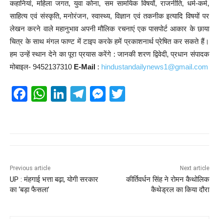
कहानियां, महिला जगत, युवा कोना, सम सामयिक विषयों, राजनीति, धर्म-कर्म,
साहित्य एवं संस्कृति, मनोरंजन, स्वास्थ्य, विज्ञान एवं तकनीक इत्यादि विषयों पर
लेखन करने वाले महानुभाव अपनी मौलिक रचनाएं एक पासपोर्ट आकार के छाया
चित्र के साथ मंगल फाण्ट में टाइप करके हमें प्रकाशनार्थ प्रेषित कर सकते हैं।
हम उन्हें स्थान देने का पूरा प्रयास करेंगे : जानकी शरण द्विवेदी, प्रधान संपादक
मोबाइल- 9452137310
E-Mail
:
hindustandailynews1@gmail.com
F
W
Li
T
M
T
a
h
n
el
e
wi
c
at
k
e
ss
tt
e
s
e
gr
e
er
b
A
dI
a
n
o
p
n
m
g
Previous article
Next article
UP : मंहगाई भत्ता बढ़ा, योगी सरकार
कीर्तिवर्धन सिंह ने रोमन कैथोलिक
o
p
er
का ‘बड़ा फैसला’
कैथेड्रल का किया दौरा
k