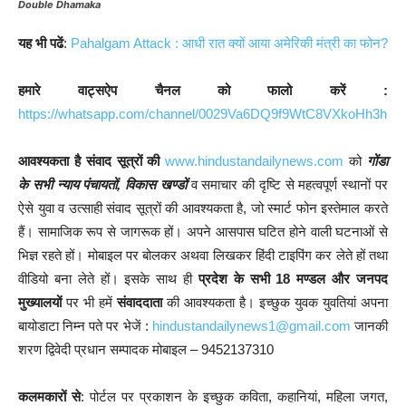
Double Dhamaka
यह भी पढें
:
Pahalgam Attack : आधी रात क्यों आया अमेरिकी मंत्री का फोन?
हमारे वाट्सऐप चैनल को फालो करें :
https://whatsapp.com/channel/0029Va6DQ9f9WtC8VXkoHh3h
आवश्यकता है संवाद सूत्रों की
www.hindustandailynews.com
को
गोंडा
के सभी न्याय पंचायतों, विकास खण्डों
व समाचार की दृष्टि से महत्वपूर्ण स्थानों पर
ऐसे युवा व उत्साही संवाद सूत्रों की आवश्यकता है, जो स्मार्ट फोन इस्तेमाल करते
हैं। सामाजिक रूप से जागरूक हों। अपने आसपास घटित होने वाली घटनाओं से
भिज्ञ रहते हों। मोबाइल पर बोलकर अथवा लिखकर हिंदी टाइपिंग कर लेते हों तथा
वीडियो बना लेते हों। इसके साथ ही
प्रदेश के सभी 18 मण्डल और जनपद
मुख्यालयों
पर भी हमें
संवाददाता
की आवश्यकता है। इच्छुक युवक युवतियां अपना
बायोडाटा निम्न पते पर भेजें :
hindustandailynews1@gmail.com
जानकी
शरण द्विवेदी प्रधान सम्पादक मोबाइल – 9452137310
कलमकारों से
: पोर्टल पर प्रकाशन के इच्छुक कविता, कहानियां, महिला जगत,