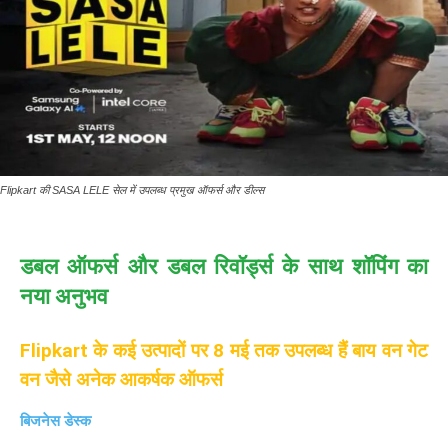
Flipkart की SASA LELE सेल में उपलब्ध प्रमुख ऑफर्स और डील्स
डबल ऑफर्स और डबल रिवॉर्ड्स के साथ शॉपिंग का
नया अनुभव​
Flipkart के कई उत्पादों पर 8 मई तक उपलब्ध हैं बाय वन गेट
वन जैसे अनेक आकर्षक ऑफर्स
बिजनेस डेस्क