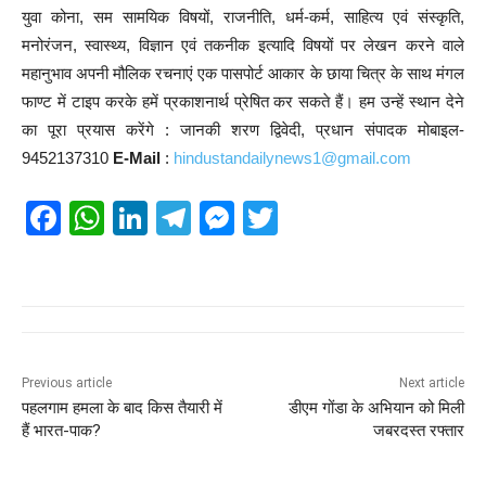
युवा कोना, सम सामयिक विषयों, राजनीति, धर्म-कर्म, साहित्य एवं संस्कृति,
मनोरंजन, स्वास्थ्य, विज्ञान एवं तकनीक इत्यादि विषयों पर लेखन करने वाले
महानुभाव अपनी मौलिक रचनाएं एक पासपोर्ट आकार के छाया चित्र के साथ मंगल
फाण्ट में टाइप करके हमें प्रकाशनार्थ प्रेषित कर सकते हैं। हम उन्हें स्थान देने
का पूरा प्रयास करेंगे : जानकी शरण द्विवेदी, प्रधान संपादक मोबाइल-
9452137310
E-Mail
:
hindustandailynews1@gmail.com
F
W
Li
T
M
T
a
h
n
el
e
wi
c
at
k
e
ss
tt
e
s
e
gr
e
er
b
A
dI
a
n
o
p
n
m
g
Previous article
Next article
पहलगाम हमला के बाद किस तैयारी में
डीएम गोंडा के अभियान को मिली
o
p
er
हैं भारत-पाक?
जबरदस्त रफ्तार
k