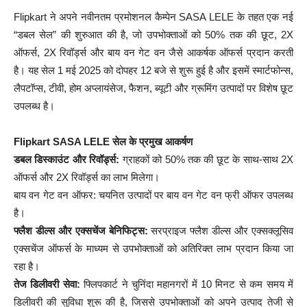
Flipkart ने अपने नवीनतम प्रमोशनल कैम्पेन SASA LELE के तहत एक नई
“डबल सेल” की शुरुआत की है, जो उपभोक्ताओं को 50% तक की छूट, 2X
ऑफर्स, 2X रिवॉर्ड्स और बाय वन गेट वन जैसे आकर्षक ऑफर्स प्रदान करती
है। यह सेल 1 मई 2025 को दोपहर 12 बजे से शुरू हुई है और इसमें स्मार्टफोन्स,
लैपटॉप्स, टीवी, होम अप्लायंसेज, फैशन, ब्यूटी और ग्रूमिंग उत्पादों पर विशेष छूट
उपलब्ध है।​
Flipkart SASA LELE सेल के प्रमुख आकर्षण
डबल डिस्काउंट और रिवॉर्ड्स:
ग्राहकों को 50% तक की छूट के साथ-साथ 2X
ऑफर्स और 2X रिवॉर्ड्स का लाभ मिलेगा।​
बाय वन गेट वन ऑफर: चयनित उत्पादों पर बाय वन गेट वन फ्री ऑफर उपलब्ध
है।​
फ्लैश डील्स और एक्सचेंज बेनिफिट्स:
सरप्राइज फ्लैश डील्स और एक्सक्लूसिव
एक्सचेंज ऑफर्स के माध्यम से उपभोक्ताओं को अतिरिक्त लाभ प्रदान किया जा
रहा है।​
तेज डिलीवरी सेवा:
फ्लिपकार्ट ने चुनिंदा महानगरों में 10 मिनट से कम समय में
डिलीवरी की सुविधा शुरू की है, जिससे उपभोक्ताओं को अपने उत्पाद तेजी से