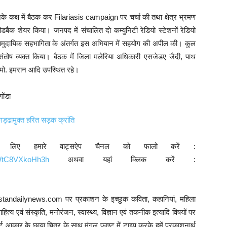
 उनके कक्ष में बैठक कर Filariasis campaign पर चर्चा की तथा क्षेत्र भ्रमण
डबैक शेयर किया। जनपद में संचालित दो कम्युनिटी रेडियो स्टेशनों रेडियो
ने सामुदायिक सहभागिता के अंतर्गत इस अभियान में सहयोग की अपील की। कुल
संतोष व्यक्त किया। बैठक में जिला मलेरिया अधिकारी एसजेडए जैदी, पाथ
 मो. इमरान आदि उपस्थित रहे।
ड्ढामुक्त हरित सड़क क्रांति
े लिए हमारे वाट्सऐप चैनल को फालो करें :
9WtC8VXkoHh3h
अथवा यहां क्लिक करें :
ustandailynews.com पर प्रकाशन के इच्छुक कविता, कहानियां, महिला
त्य एवं संस्कृति, मनोरंजन, स्वास्थ्य, विज्ञान एवं तकनीक इत्यादि विषयों पर
 आकार के छाया चित्र के साथ मंगल फाण्ट में टाइप करके हमें प्रकाशनार्थ