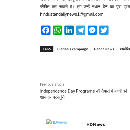
प्रेषित कर सकते हैं। हम उन्हें स्थान देने का पूरा प
hindustandailynews1@gmail.com
F
W
Li
T
M
T
a
h
n
el
e
wi
c
at
k
e
ss
tt
TAGS
Filariasis campaign
Gonda News
फाइलेरिय
e
s
e
gr
e
er
b
A
dI
a
n
o
p
n
m
g
o
p
er
Previous article
Independence Day Programs की तैयारी में बच्चों की
k
शानदार प्रस्तुति
HDNews