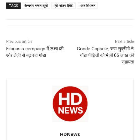
c
at
k
e
ss
tt
TAGS
केन्द्रीय संचार ब्यूरो
प्रो. संजय द्विवेदी
भारत विभाजन
e
s
e
gr
e
er
b
A
dI
a
n
o
p
n
m
g
Previous article
Next article
o
p
er
Filariasis campaign में लक्ष्य की
Gonda Capsule: सपा सुप्रीमो ने
k
ओर तेज़ी से बढ़ रहा गोंडा
गोंडा पीड़ितों को भेजी 06 लाख की
सहायता
HDNews