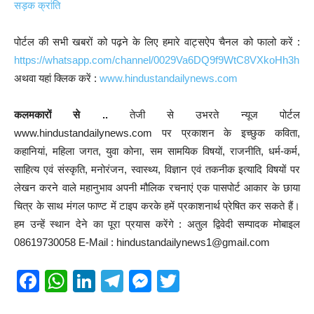
सड़क क्रांति
पोर्टल की सभी खबरों को पढ़ने के लिए हमारे वाट्सऐप चैनल को फालो करें :
https://whatsapp.com/channel/0029Va6DQ9f9WtC8VXkoHh3h
अथवा यहां क्लिक करें :
www.hindustandailynews.com
कलमकारों से ..
तेजी से उभरते न्यूज पोर्टल
www.hindustandailynews.com पर प्रकाशन के इच्छुक कविता,
कहानियां, महिला जगत, युवा कोना, सम सामयिक विषयों, राजनीति, धर्म-कर्म,
साहित्य एवं संस्कृति, मनोरंजन, स्वास्थ्य, विज्ञान एवं तकनीक इत्यादि विषयों पर
लेखन करने वाले महानुभाव अपनी मौलिक रचनाएं एक पासपोर्ट आकार के छाया
चित्र के साथ मंगल फाण्ट में टाइप करके हमें प्रकाशनार्थ प्रेषित कर सकते हैं।
हम उन्हें स्थान देने का पूरा प्रयास करेंगे : अतुल द्विवेदी सम्पादक मोबाइल
08619730058 E-Mail : hindustandailynews1@gmail.com
F
W
Li
T
M
T
a
h
n
el
e
wi