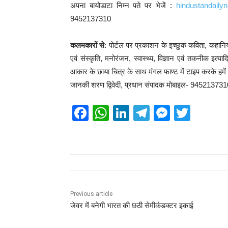
अपना बायोडाटा निम्न पते पर भेजें :
hindustandail
9452137310
कलमकारों से
: पोर्टल पर प्रकाशन के इच्छुक कविता, कहानिया
एवं संस्कृति, मनोरंजन, स्वास्थ्य, विज्ञान एवं तकनीक इत
आकार के छाया चित्र के साथ मंगल फाण्ट में टाइप करके हमें प्र
जानकी शरण द्विवेदी, प्रधान संपादक मोबाइल- 94521373
F
W
Li
T
M
T
a
h
n
el
e
wi
c
at
k
e
ss
tt
e
s
e
gr
e
er
b
A
dI
a
n
o
p
n
m
g
Previous article
जेवर में बनेगी भारत की छठी सेमीकंडक्टर इकाई
o
p
er
k