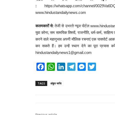
:
https://whatsapp.com/channel/00
www.hindustandailynews.com
कलमकारों से
: तेजी से उभरते न्यूज पोर्टल www.hindust
युवा कोना, सम सामयिक विषयों, राजनीति, धर्म-कर्म, साहित्य ए
करने वाले महानुभाव अपनी मौलिक रचनाएं एक पासपोर्ट आकार क
कर सकते हैं। हम उन्हें स्थान देने का पूरा प्रयास कर
hindustandailynews1@gmail.com
F
W
Li
T
M
T
a
h
n
el
e
wi
c
at
k
e
ss
tt
TAGS
अंबुज भार्गव
e
s
e
gr
e
er
b
A
dI
a
n
o
p
n
m
g
Previous article