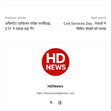
e
s
e
gr
e
er
b
A
dI
a
n
o
p
n
m
g
Previous article
Next article
असिस्टेंट प्रोफेसर परीक्षा फर्जीवाड़ा,
Civil Services Day : नेताओं ने
o
p
er
STF ने पकड़ा बड़ा गैंग
सिविल सेवकों को सराहा
k
HDNews
https://hindustandailynews.com