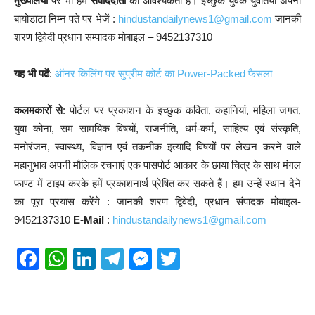
मुख्यालयों
पर भी हमें
संवाददाता
की आवश्यकता है। इच्छुक युवक युवतियां अपना
बायोडाटा निम्न पते पर भेजें :
hindustandailynews1@gmail.com
जानकी
शरण द्विवेदी प्रधान सम्पादक मोबाइल – 9452137310
यह भी पढें
:
ऑनर किलिंग पर सुप्रीम कोर्ट का Power-Packed फैसला
कलमकारों से
: पोर्टल पर प्रकाशन के इच्छुक कविता, कहानियां, महिला जगत,
युवा कोना, सम सामयिक विषयों, राजनीति, धर्म-कर्म, साहित्य एवं संस्कृति,
मनोरंजन, स्वास्थ्य, विज्ञान एवं तकनीक इत्यादि विषयों पर लेखन करने वाले
महानुभाव अपनी मौलिक रचनाएं एक पासपोर्ट आकार के छाया चित्र के साथ मंगल
फाण्ट में टाइप करके हमें प्रकाशनार्थ प्रेषित कर सकते हैं। हम उन्हें स्थान देने
का पूरा प्रयास करेंगे : जानकी शरण द्विवेदी, प्रधान संपादक मोबाइल-
9452137310
E-Mail
:
hindustandailynews1@gmail.com
F
W
Li
T
M
T
a
h
n
el
e
wi
c
at
k
e
ss
tt