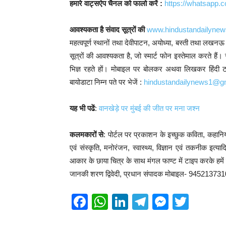
हमारे वाट्सऐप चैनल को फालो करें :
https://whatsap
आवश्यकता है संवाद सूत्रों की
www.hindustandailyne
महत्वपूर्ण स्थानों तथा देवीपाटन, अयोध्या, बस्ती तथा लखनऊ 
सूत्रों की आवश्यकता है, जो स्मार्ट फोन इस्तेमाल करते 
भिज्ञ रहते हों। मोबाइल पर बोलकर अथवा लिखकर हिंदी टाइप
बायोडाटा निम्न पते पर भेजें :
hindustandailynews1@g
यह भी पढें
:
वानखेड़े पर मुंबई की जीत पर मना जश्न
कलमकारों से
: पोर्टल पर प्रकाशन के इच्छुक कविता, कहानिया
एवं संस्कृति, मनोरंजन, स्वास्थ्य, विज्ञान एवं तकनीक इत
आकार के छाया चित्र के साथ मंगल फाण्ट में टाइप करके हमें प्र
जानकी शरण द्विवेदी, प्रधान संपादक मोबाइल- 94521373
F
W
Li
T
M
T
a
h
n
el
e
wi