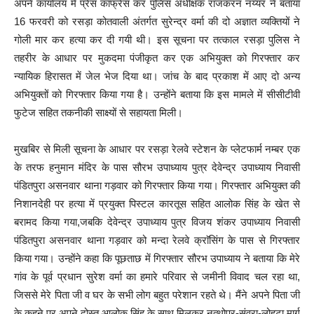
अपने कार्यालय में प्रेस कांफ्रेंस कर पुलिस अधीक्षक राजकरन नय्यर ने बताया
16 फरवरी को रसड़ा कोतवाली अंतर्गत सुरेन्द्र वर्मा की दो अज्ञात व्यक्तियों ने
गोली मार कर हत्या कर दी गयी थी। इस सूचना पर तत्काल रसड़ा पुलिस ने
तहरीर के आधार पर मुकदमा पंजीकृत कर एक अभियुक्त को गिरफ्तार कर
न्यायिक हिरासत में जेल भेज दिया था। जांच के बाद प्रकाश में आए दो अन्य
अभियुक्तों को गिरफ्तार किया गया है। उन्होंने बताया कि इस मामले में सीसीटीवी
फुटेज सहित तकनीकी साक्ष्यों से सहायता मिली।
मुखबिर से मिली सूचना के आधार पर रसड़ा रेलवे स्टेशन के प्लेटफार्म नम्बर एक
के तरफ हनुमान मंदिर के पास सौरभ उपाध्याय पुत्र देवेन्द्र उपाध्याय निवासी
पंडितपुरा असनवार थाना गड़वार को गिरफ्तार किया गया। गिरफ्तार अभियुक्त की
निशानदेही पर हत्या में प्रयुक्त पिस्टल कारतूस सहित आलोक सिंह के खेत से
बरामद किया गया,जबकि देवेन्द्र उपाध्याय पुत्र विजय शंकर उपाध्याय निवासी
पंडितपुरा असनवार थाना गड़वार को मन्दा रेलवे क्राॅसिंग के पास से गिरफ्तार
किया गया। उन्होंने कहा कि पूछताछ में गिरफ्तार सौरभ उपाध्याय ने बताया कि मेरे
गांव के पूर्व प्रधान सुरेश वर्मा का हमारे परिवार से जमीनी विवाद चल रहा था,
जिससे मेरे पिता जी व घर के सभी लोग बहुत परेशान रहते थे। मैंने अपने पिता जी
के कहने पर अपने दोस्त आलोक सिंह के साथ मिलकर नत्थोपुर-संवरा-लोहटा मार्ग