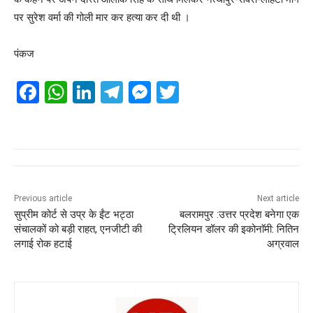
पर सुरेश वर्मा की गोली मार कर हत्या कर दी थी ।
पंकज
F
W
Li
T
M
T
a
h
n
el
e
wi
c
at
k
e
ss
tt
e
s
e
gr
e
er
b
A
dI
a
n
o
p
n
m
g
Previous article
Next article
सुप्रीम कोर्ट से उप्र के ईंट भट्ठा
बलरामपुर :उत्तर प्रदेश बनेगा एक
o
p
er
संचालकों को बड़ी राहत, एनजीटी की
ट्रिलियन डॉलर की इकोनाॅमी: नितिन
k
लगाई रोक हटाई
अग्रवाल