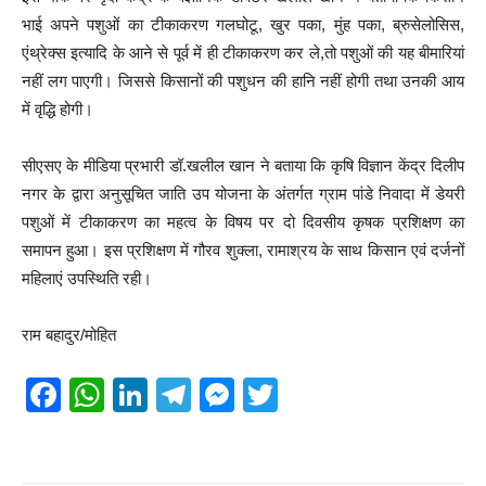
भाई अपने पशुओं का टीकाकरण गलघोटू, खुर पका, मुंह पका, ब्रुसेलोसिस,
एंथ्रेक्स इत्यादि के आने से पूर्व में ही टीकाकरण कर ले,तो पशुओं की यह बीमारियां
नहीं लग पाएगी। जिससे किसानों की पशुधन की हानि नहीं होगी तथा उनकी आय
में वृद्धि होगी।
सीएसए के मीडिया प्रभारी डॉ.खलील खान ने बताया कि कृषि विज्ञान केंद्र दिलीप
नगर के द्वारा अनुसूचित जाति उप योजना के अंतर्गत ग्राम पांडे निवादा में डेयरी
पशुओं में टीकाकरण का महत्व के विषय पर दो दिवसीय कृषक प्रशिक्षण का
समापन हुआ। इस प्रशिक्षण में गौरव शुक्ला, रामाश्रय के साथ किसान एवं दर्जनों
महिलाएं उपस्थिति रही।
राम बहादुर/मोहित
F
W
Li
T
M
T
a
h
n
el
e
wi
c
at
k
e
ss
tt