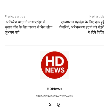
e
s
e
gr
e
er
b
A
dI
a
n
o
p
n
m
g
Previous article
Next article
अखिलेश यादव ने मध्य प्रदेश में
प्रयागराज महाकुंभ के लिए शुरू हुई
o
p
er
चुनाव जीत के लिए जनता से किए लोक
तैयारियां, अतिक्रमण हटाने को मंत्री
k
लुभावन वादे
ने दिये निर्देश
HDNews
https://hindustandailynews.com