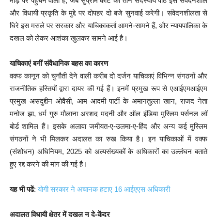
मोड़ पर पहुंचने वाला है, जब सुप्रीम कोर्ट की तीन सदस्यीय पीठ इस संवेदनशील
और विधायी प्रकृति के मुद्दे पर दोपहर दो बजे सुनवाई करेगी। संवेदनशीलता से
घिरे इस मसले पर सरकार और याचिकाकर्ता आमने-सामने हैं, और न्यायपालिका के
दखल को लेकर आशंका खुलकर सामने आई है।
याचिकाएं बनीं संवैधानिक बहस का कारण
वक्फ कानून को चुनौती देने वाली करीब दो दर्जन याचिकाएं विभिन्न संगठनों और
राजनीतिक हस्तियों द्वारा दायर की गई हैं। इनमें प्रमुख रूप से एआईएमआईएम
प्रमुख असदुद्दीन ओवैसी, आम आदमी पार्टी के अमानतुल्ला खान, राजद नेता
मनोज झा, धर्म गुरु मौलाना अरशद मदनी और ऑल इंडिया मुस्लिम पर्सनल लॉ
बोर्ड शामिल हैं। इसके अलावा जमीयत-ए-उलमा-ए-हिंद और अन्य कई मुस्लिम
संगठनों ने भी मिलकर अदालत का रुख किया है। इन याचिकाओं में वक्फ
(संशोधन) अधिनियम, 2025 को अल्पसंख्यकों के अधिकारों का उल्लंघन बताते
हुए रद्द करने की मांग की गई है।
यह भी पढें
:
योगी सरकार ने अचानक हटाए 16 आईएएस अधिकारी
अदालत विधायी क्षेत्र में दखल न दे-केंद्र