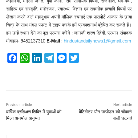
कहानियां, महिला जगत, युवा कोना, सम सामयिक विषयों, राजनीति, धर्म-कर्म,
साहित्य एवं संस्कृति, मनोरंजन, स्वास्थ्य, विज्ञान एवं तकनीक इत्यादि विषयों पर
लेखन करने वाले महानुभाव अपनी मौलिक रचनाएं एक पासपोर्ट आकार के छाया
चित्र के साथ मंगल फाण्ट में टाइप करके हमें प्रकाशनार्थ प्रेषित कर सकते हैं।
हम उन्हें स्थान देने का पूरा प्रयास करेंगे : जानकी शरण द्विवेदी, प्रधान संपादक
मोबाइल- 9452137310
E-Mail
:
hindustandailynews1@gmail.com
F
W
Li
T
M
T
a
h
n
el
e
wi
c
at
k
e
ss
tt
e
s
e
gr
e
er
b
A
dI
a
n
o
p
n
m
g
Previous article
Next article
वार्षिक प्रशिक्षण शिविर में युवाओं को
वेंटिलेटर यौन उत्पीड़न की चौंकाने
o
p
er
मिला अनमोल अनुभव
वाली घटना!
k