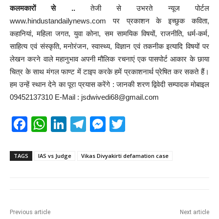
कलमकारों से ..
तेजी से उभरते न्यूज पोर्टल
www.hindustandailynews.com पर प्रकाशन के इच्छुक कविता,
कहानियां, महिला जगत, युवा कोना, सम सामयिक विषयों, राजनीति, धर्म-कर्म,
साहित्य एवं संस्कृति, मनोरंजन, स्वास्थ्य, विज्ञान एवं तकनीक इत्यादि विषयों पर
लेखन करने वाले महानुभाव अपनी मौलिक रचनाएं एक पासपोर्ट आकार के छाया
चित्र के साथ मंगल फाण्ट में टाइप करके हमें प्रकाशनार्थ प्रेषित कर सकते हैं।
हम उन्हें स्थान देने का पूरा प्रयास करेंगे : जानकी शरण द्विवेदी सम्पादक मोबाइल
09452137310 E-Mail : jsdwivedi68@gmail.com
F
W
Li
T
M
T
a
h
n
el
e
wi
c
at
k
e
ss
tt
TAGS
IAS vs Judge
Vikas Divyakirti defamation case
e
s
e
gr
e
er
b
A
dI
a
n
o
p
n
m
g
Previous article
Next article
o
p
er