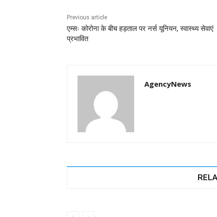
b
A
dI
a
n
o
p
n
m
g
Previous article
एम्सः कोरोना के बीच हड़ताल पर नर्स यूनियन, स्वास्थ्य सेवाएं
o
p
er
प्रभावित
k
AgencyNews
RELA