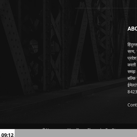
AB
हिंदुस
सत्य,
प्रदे
करती ह
समझ औ
बल्कि 
ईमेल
842
Cont
© Newspaper WordPress Theme by TagDiv
09:12