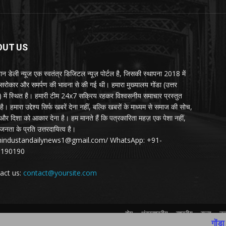
OUT US
्तान डेली न्यूज एक स्वतंत्र डिजिटल न्यूज़ पोर्टल है, जिसकी स्थापना 2018 में
 सरोकार और समर्पण की भावना से की गई थी। हमारा मुख्यालय गोंडा (उत्तर
श) में स्थित है। हमारी टीम 24x7 सक्रिय रहकर विश्वसनीय समाचार प्रस्तुत
ै। हमारा उद्देश्य सिर्फ खबरें देना नहीं, बल्कि खबरों के माध्यम से समाज की सोच,
र दिशा को आकार देना है। हम मानते हैं कि पत्रकारिता महज़ एक पेशा नहीं,
जनता के प्रति उत्तरदायित्व है।
:hindustandailynews1@gmail.com/ WhatsApp: +91-
3190190
act us:
contact@yoursite.com
होम
अंतरराष्ट्रीय
राष्ट्रीय
राज्य
उत्
गोंडा आकाशीय ब
Contact Us