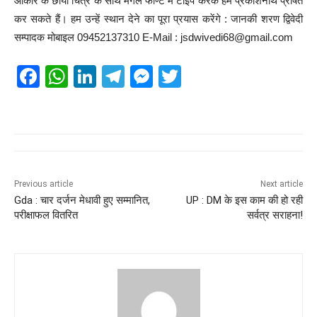
आकार के छाया चित्र के साथ मंगल फाण्ट में टाइप करके हमें प्रकाशनार्थ प्रेषित
कर सकते हैं। हम उन्हें स्थान देने का पूरा प्रयास करेंगे : जानकी शरण द्विवेदी
सम्पादक मोबाइल 09452137310 E-Mail : jsdwivedi68@gmail.com
F
W
Li
T
M
T
a
h
n
el
e
wi
c
at
k
e
ss
tt
e
s
e
gr
e
er
b
A
dI
a
n
o
p
n
m
g
Previous article
Next article
Gda : चार दर्जन मेधावी हुए सम्मानित,
UP : DM के इस काम की हो रही
o
p
er
परीक्षाफल वितरित
सर्वत्र सराहना!
k