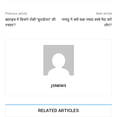
b
A
dI
a
n
o
p
n
m
g
Previous article
Next article
बहराइच में किसने रोकी ‘बुलडोजर’ की
नायडू ने क्यों कहा ज्यादा बच्चे पैदा करें
o
p
er
रफ्तार?
लोग?
k
JSNEWS
RELATED ARTICLES