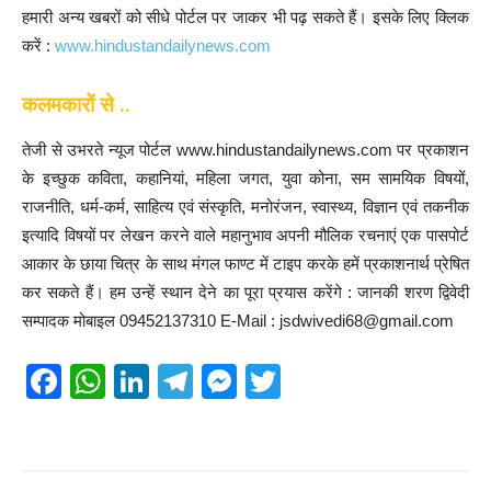
हमारी अन्य खबरों को सीधे पोर्टल पर जाकर भी पढ़ सकते हैं। इसके लिए क्लिक
करें :
www.hindustandailynews.com
कलमकारों से ..
तेजी से उभरते न्यूज पोर्टल www.hindustandailynews.com पर प्रकाशन
के इच्छुक कविता, कहानियां, महिला जगत, युवा कोना, सम सामयिक विषयों,
राजनीति, धर्म-कर्म, साहित्य एवं संस्कृति, मनोरंजन, स्वास्थ्य, विज्ञान एवं तकनीक
इत्यादि विषयों पर लेखन करने वाले महानुभाव अपनी मौलिक रचनाएं एक पासपोर्ट
आकार के छाया चित्र के साथ मंगल फाण्ट में टाइप करके हमें प्रकाशनार्थ प्रेषित
कर सकते हैं। हम उन्हें स्थान देने का पूरा प्रयास करेंगे : जानकी शरण द्विवेदी
सम्पादक मोबाइल 09452137310 E-Mail : jsdwivedi68@gmail.com
F
W
Li
T
M
T
a
h
n
el
e
wi
c
at
k
e
ss
tt
e
s
e
gr
e
er