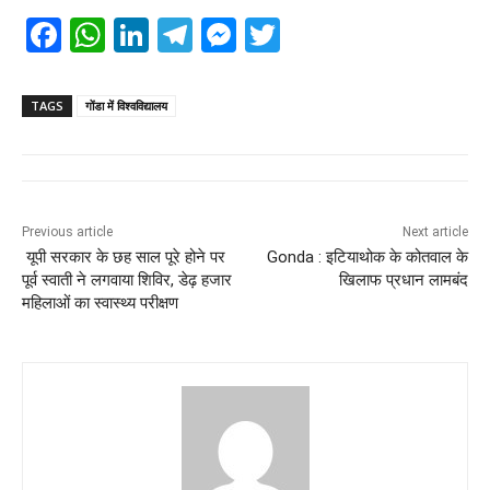
F
W
Li
T
M
T
a
h
n
el
e
wi
c
at
k
e
ss
tt
TAGS
गोंडा में विश्वविद्यालय
e
s
e
gr
e
er
b
A
dI
a
n
o
p
n
m
g
Previous article
Next article
o
p
er
यूपी सरकार के छह साल पूरे होने पर
Gonda : इटियाथोक के कोतवाल के
k
पूर्व स्वाती ने लगवाया शिविर, डेढ़ हजार
खिलाफ प्रधान लामबंद
महिलाओं का स्वास्थ्य परीक्षण