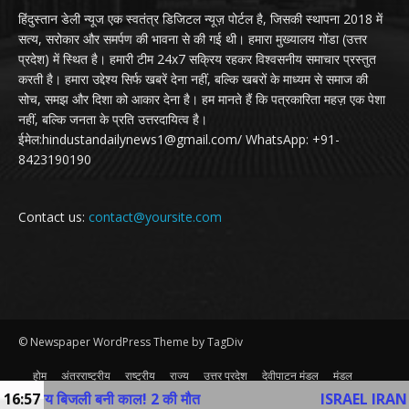
हिंदुस्तान डेली न्यूज एक स्वतंत्र डिजिटल न्यूज़ पोर्टल है, जिसकी स्थापना 2018 में
सत्य, सरोकार और समर्पण की भावना से की गई थी। हमारा मुख्यालय गोंडा (उत्तर
प्रदेश) में स्थित है। हमारी टीम 24x7 सक्रिय रहकर विश्वसनीय समाचार प्रस्तुत
करती है। हमारा उद्देश्य सिर्फ खबरें देना नहीं, बल्कि खबरों के माध्यम से समाज की
सोच, समझ और दिशा को आकार देना है। हम मानते हैं कि पत्रकारिता महज़ एक पेशा
नहीं, बल्कि जनता के प्रति उत्तरदायित्व है।
ईमेल:hindustandailynews1@gmail.com/ WhatsApp: +91-
8423190190
Contact us:
contact@yoursite.com
© Newspaper WordPress Theme by TagDiv
होम
अंतरराष्ट्रीय
राष्ट्रीय
राज्य
उत्तर प्रदेश
देवीपाटन मंडल
मंडल
व्यापार
खेल
अन्य
Contact Us
ाशीय बिजली बनी काल! 2 की मौत
16:57
ISRAEL IRAN WAR: ते