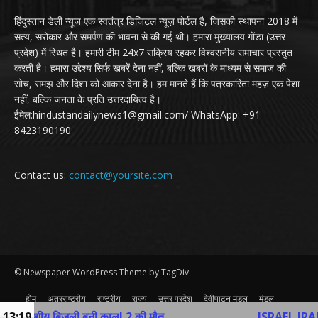
हिंदुस्तान डेली न्यूज एक स्वतंत्र डिजिटल न्यूज़ पोर्टल है, जिसकी स्थापना 2018 में
सत्य, सरोकार और समर्पण की भावना से की गई थी। हमारा मुख्यालय गोंडा (उत्तर
प्रदेश) में स्थित है। हमारी टीम 24x7 सक्रिय रहकर विश्वसनीय समाचार प्रस्तुत
करती है। हमारा उद्देश्य सिर्फ खबरें देना नहीं, बल्कि खबरों के माध्यम से समाज की
सोच, समझ और दिशा को आकार देना है। हम मानते हैं कि पत्रकारिता महज़ एक पेशा
नहीं, बल्कि जनता के प्रति उत्तरदायित्व है।
ईमेल:hindustandailynews1@gmail.com/ WhatsApp: +91-
8423190190
Contact us:
contact@yoursite.com
© Newspaper WordPress Theme by TagDiv
होम
अंतरराष्ट्रीय
राष्ट्रीय
राज्य
उत्तर प्रदेश
देवीपाटन मंडल
मंडल
व्यापार
खेल
अन्य
Contact Us
आकाशीय बिजली बनी काल! 2 की मौत
13:19
ISRAEL IRAN WAR: 