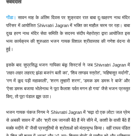
संवाददाता
गोंडा।
सावन माह के अंतिम दिवस पर शुक्रवार रात बाबा दुःखहरण नाथ मंदिर
परिसर में आयोजित Shivratri Jagran में भक्ति का माहौल चरम पर रहा। बाबा
दुख हरण नाथ मंदिर सेवा समिति के सदस्य संदीप मेहरोत्रा द्वारा आयोजित इस
भव्य कार्यक्रम की शुरुआत भजन गायक विशाल श्रीवास्तव की गणेश वंदना से
हुई।
इसके बाद सुप्रसिद्ध भजन गायिका बंकू सिस्टर्स ने जब Shivratri Jagran में
‘लहर-लहर लहराए झंडा बजरंग बली का’, ‘शिव ताण्डव स्त्रोत’, ‘महिषासुर मर्दानी’,
‘रण में कूद पड़ी महाकाली’, ‘शरण तुम्हारी शरण’, ‘डमक डम डमरू रे बाजे’ और
‘ऐसा डमरू बजाया भोलेनाथ ने पूरा कैलाश पर्वत मगन हो गया’ जैसे भजन प्रस्तुत
किए, तो पूरा पंडाल झूम उठा।
भजन गायक पंकज निगम ने Shivratri Jagran में ‘चढ़ा दो एक लोटा जल प्रेम
से अबकी सावन में’ और ‘श्री राम जानकी बैठे हैं मेरे सीने में, काशी के वासी बैठे हैं
मक्के मदीने में’ जैसी प्रस्तुतियों से श्रोताओं को मंत्रमुग्ध किया। वहीं राघव पंडित
ने ‘शिव की शरण में आजा’ और ‘ॐ नमः शिवाय बोलो’ से माहौल को और भक्तिमय