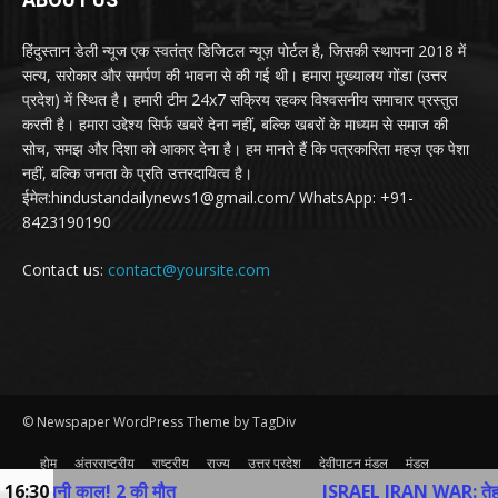
हिंदुस्तान डेली न्यूज एक स्वतंत्र डिजिटल न्यूज़ पोर्टल है, जिसकी स्थापना 2018 में
सत्य, सरोकार और समर्पण की भावना से की गई थी। हमारा मुख्यालय गोंडा (उत्तर
प्रदेश) में स्थित है। हमारी टीम 24x7 सक्रिय रहकर विश्वसनीय समाचार प्रस्तुत
करती है। हमारा उद्देश्य सिर्फ खबरें देना नहीं, बल्कि खबरों के माध्यम से समाज की
सोच, समझ और दिशा को आकार देना है। हम मानते हैं कि पत्रकारिता महज़ एक पेशा
नहीं, बल्कि जनता के प्रति उत्तरदायित्व है।
ईमेल:hindustandailynews1@gmail.com/ WhatsApp: +91-
8423190190
Contact us:
contact@yoursite.com
© Newspaper WordPress Theme by TagDiv
होम
अंतरराष्ट्रीय
राष्ट्रीय
राज्य
उत्तर प्रदेश
देवीपाटन मंडल
मंडल
व्यापार
खेल
अन्य
Contact Us
काल! 2 की मौत
16:30
ISRAEL IRAN WAR: तेहरान में विदेश म