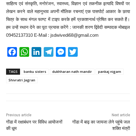
साहित्य एवं संस्कृति, मनोरंजन, स्वास्थ्य, विज्ञान एवं तकनीक इत्यादि विषयों पर
लेखन करने वाले महानुभाव अपनी मौलिक रचनाएं एक पासपोर्ट आकार के छाया
चित्र के साथ मंगल फाण्ट में टाइप करके हमें प्रकाशनार्थ प्रेषित कर सकते हैं।
हम उन्हें स्थान देने का पूरा प्रयास करेंगे : जानकी शरण द्विवेदी सम्पादक मोबाइल
09452137310 E-Mail : jsdwivedi68@gmail.com
F
W
Li
T
M
T
a
h
n
el
e
wi
c
at
k
e
ss
tt
TAGS
banku sisters
dukhharan nath mandir
pankaj nigam
e
s
e
gr
e
er
Shivratri Jagran
b
A
dI
a
n
o
p
n
m
g
o
p
er
Previous article
Next article
k
गोंडा में रक्षाबंधन पर विविध आयोजनों
गोंडा में बाढ़ का जायजा लेने पहुंचे जल
की धूम
शक्ति मंत्री