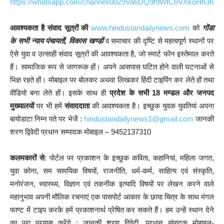
https://whatsapp.com/channel/0029Va6DQ9f9WtC8VXkoHh3h
आवश्यकता है संवाद सूत्रों की
www.hindustandailynews.com
को
गोंडा
के सभी न्याय पंचायतों, विकास खण्डों
व समाचार की दृष्टि से महत्वपूर्ण स्थानों पर
ऐसे युवा व उत्साही संवाद सूत्रों की आवश्यकता है, जो स्मार्ट फोन इस्तेमाल करते
हैं। सामाजिक रूप से जागरूक हों। अपने आसपास घटित होने वाली घटनाओं से
भिज्ञ रहते हों। मोबाइल पर बोलकर अथवा लिखकर हिंदी टाइपिंग कर लेते हों तथा
वीडियो बना लेते हों। इसके साथ ही
प्रदेश के सभी 18 मण्डल और जनपद
मुख्यालयों
पर भी हमें
संवाददाता
की आवश्यकता है। इच्छुक युवक युवतियां अपना
बायोडाटा निम्न पते पर भेजें :
hindustandailynews1@gmail.com
जानकी
शरण द्विवेदी प्रधान सम्पादक मोबाइल – 9452137310
कलमकारों से
: पोर्टल पर प्रकाशन के इच्छुक कविता, कहानियां, महिला जगत,
युवा कोना, सम सामयिक विषयों, राजनीति, धर्म-कर्म, साहित्य एवं संस्कृति,
मनोरंजन, स्वास्थ्य, विज्ञान एवं तकनीक इत्यादि विषयों पर लेखन करने वाले
महानुभाव अपनी मौलिक रचनाएं एक पासपोर्ट आकार के छाया चित्र के साथ मंगल
फाण्ट में टाइप करके हमें प्रकाशनार्थ प्रेषित कर सकते हैं। हम उन्हें स्थान देने
का पूरा प्रयास करेंगे : जानकी शरण द्विवेदी, प्रधान संपादक मोबाइल-