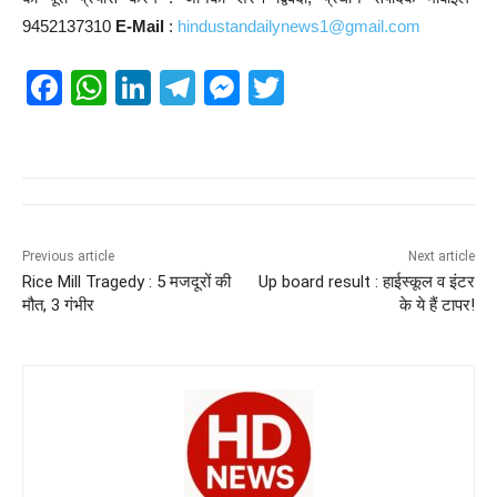
9452137310
E-Mail
:
hindustandailynews1@gmail.com
F
W
Li
T
M
T
a
h
n
el
e
wi
c
at
k
e
ss
tt
e
s
e
gr
e
er
b
A
dI
a
n
o
p
n
m
g
Previous article
Next article
Rice Mill Tragedy : 5 मजदूरों की
Up board result : हाईस्कूल व इंटर
o
p
er
मौत, 3 गंभीर
के ये हैं टापर!
k