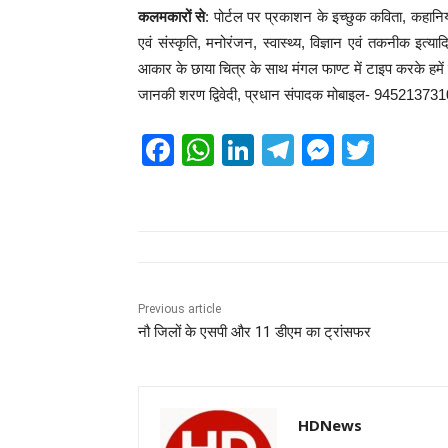
कलमकारों से
: पोर्टल पर प्रकाशन के इच्छुक कविता, कहानिया
एवं संस्कृति, मनोरंजन, स्वास्थ्य, विज्ञान एवं तकनीक इत
आकार के छाया चित्र के साथ मंगल फाण्ट में टाइप करके हमें प्र
जानकी शरण द्विवेदी, प्रधान संपादक मोबाइल- 94521373
F
W
Li
T
M
T
a
h
n
el
e
wi
c
at
k
e
ss
tt
e
s
e
gr
e
er
b
A
dI
a
n
o
p
n
m
g
Previous article
नौ जिलों के एसपी और 11 डीएम का ट्रांसफर
o
p
er
k
HDNews