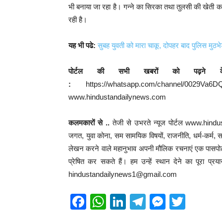
भी बनाया जा रहा है। गन्ने का सिरका तथा तुलसी की खेती क
रही है।
यह भी पढे:
सुबह युवती को मारा चाकू, दोपहर बाद पुलिस मुठभेड़
पोर्टल की सभी खबरों को पढ़ने 
:
https://whatsapp.com/channel/00
www.hindustandailynews.com
कलमकारों से ..
तेजी से उभरते न्यूज पोर्टल www.hind
जगत, युवा कोना, सम सामयिक विषयों, राजनीति, धर्म-कर्म, साहि
लेखन करने वाले महानुभाव अपनी मौलिक रचनाएं एक पासपोर्ट
प्रेषित कर सकते हैं। हम उन्हें स्थान देने का पूरा प
hindustandailynews1@gmail.com
F
W
Li
T
M
T
a
h
n
el
e
wi