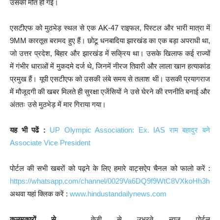
उसकी मौत हो गई।
एसटीएफ को मुठभेड़ स्थल से एक AK-47 राइफल, पिस्टल और भारी मात्रा में
9MM कारतूस बरामद हुए हैं। छोटू धनबादिया झारखंड का एक बड़ा अपराधी था,
जो उत्तर प्रदेश, बिहार और झारखंड में सक्रिय था। उसके खिलाफ कई राज्यों
में गंभीर धाराओं में मुकदमे दर्ज थे, जिनमें नीरज तिवारी और लाला खान हत्याकांड
प्रमुख हैं। यूपी एसटीएफ को उसकी लंबे समय से तलाश थी। उसकी प्रयागराज
में मौजूदगी की खबर मिलते ही सुरक्षा एजेंसियों ने उसे घेरने की रणनीति बनाई और
अंततः उसे मुठभेड़ में मार गिराया गया।
यह भी पढें :
UP Olympic Association: Ex. IAS राम बहादुर बने
Associate Vice President
पोर्टल की सभी खबरों को पढ़ने के लिए हमारे वाट्सऐप चैनल को फालो करें :
https://whatsapp.com/channel/0029Va6DQ9f9WtC8VXkoHh3h
अथवा यहां क्लिक करें :
www.hindustandailynews.com
कलमकारों से ..
तेजी से उभरते न्यूज पोर्टल