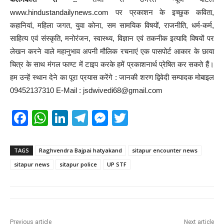
www.hindustandailynews.com पर प्रकाशन के इच्छुक कविता,
कहानियां, महिला जगत, युवा कोना, सम सामयिक विषयों, राजनीति, धर्म-कर्म,
साहित्य एवं संस्कृति, मनोरंजन, स्वास्थ्य, विज्ञान एवं तकनीक इत्यादि विषयों पर
लेखन करने वाले महानुभाव अपनी मौलिक रचनाएं एक पासपोर्ट आकार के छाया
चित्र के साथ मंगल फाण्ट में टाइप करके हमें प्रकाशनार्थ प्रेषित कर सकते हैं।
हम उन्हें स्थान देने का पूरा प्रयास करेंगे : जानकी शरण द्विवेदी सम्पादक मोबाइल
09452137310 E-Mail : jsdwivedi68@gmail.com
F
W
Li
T
M
T
a
h
n
el
e
wi
c
at
k
e
ss
tt
TAGS
Raghvendra Bajpai hatyakand
sitapur encounter news
e
s
e
gr
e
er
sitapur news
sitapur police
UP STF
b
A
dI
a
n
o
p
n
m
g
o
p
er
Previous article
Next article