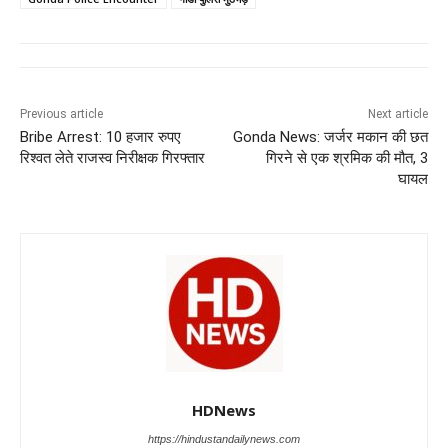
e
s
e
gr
e
er
b
A
dI
a
n
o
p
n
m
g
o
p
er
Previous article
Next article
k
Bribe Arrest: 10 हजार रुपए
Gonda News: जर्जर मकान की छत
रिश्वत लेते राजस्व निरीक्षक गिरफ्तार
गिरने से एक श्रमिक की मौत, 3
घायल
HDNews
https://hindustandailynews.com