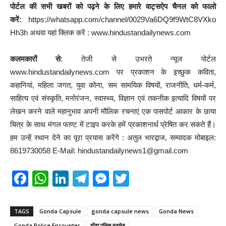
पोर्टल की सभी खबरों को पढ़ने के लिए हमारे वाट्सऐप चैनल को फालो
करें:
https://whatsapp.com/channel/0029Va6DQ9f9WtC8VXko
Hh3h अथवा यहां क्लिक करें : www.hindustandailynews.com
कलमकारों से
: तेजी से उभरते न्यूज पोर्टल
www.hindustandailynews.com पर प्रकाशन के इच्छुक कविता,
कहानियां, महिला जगत, युवा कोना, सम सामयिक विषयों, राजनीति, धर्म-कर्म,
साहित्य एवं संस्कृति, मनोरंजन, स्वास्थ्य, विज्ञान एवं तकनीक इत्यादि विषयों पर
लेखन करने वाले महानुभाव अपनी मौलिक रचनाएं एक पासपोर्ट आकार के छाया
चित्र के साथ मंगल फाण्ट में टाइप करके हमें प्रकाशनार्थ प्रेषित कर सकते हैं।
हम उन्हें स्थान देने का पूरा प्रयास करेंगे : अतुल भारद्वाज, सम्पादक मोबाइल:
8619730058 E-Mail: hindustandailynews1@gmail.com
F
W
Li
T
M
T
a
h
n
el
e
wi
c
at
k
e
ss
tt
TAGS
Gonda Capsule
gonda capsule news
Gonda News
Gonda Police Encounter
गोंडा पुलिस मुठभेड़