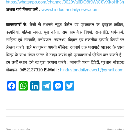
https://whatsapp.com/channel/0029Va6DQ9f9WtC8VXkoHh3h
अथवा यहां क्लिक करें :
www.hindustandailynews.com
कलमकारों से
: तेजी से उभरते न्यूज पोर्टल पर प्रकाशन के इच्छुक कविता,
कहानियां, महिला जगत, युवा कोना, सम सामयिक विषयों, राजनीति, धर्म-कर्म,
साहित्य एवं संस्कृति, मनोरंजन, स्वास्थ्य, विज्ञान एवं तकनीक इत्यादि विषयों पर
लेखन करने वाले महानुभाव अपनी मौलिक रचनाएं एक पासपोर्ट आकार के छाया
चित्र के साथ मंगल फाण्ट में टाइप करके हमें प्रकाशनार्थ प्रेषित कर सकते हैं।
हम उन्हें स्थान देने का पूरा प्रयास करेंगे : जानकी शरण द्विवेदी, प्रधान संपादक
मोबाइल- 9452137310
E-Mail
:
hindustandailynews1@gmail.com
F
W
Li
T
M
T
a
h
n
el
e
wi
c
at
k
e
ss
tt
e
s
e
gr
e
er
b
A
dI
a
n