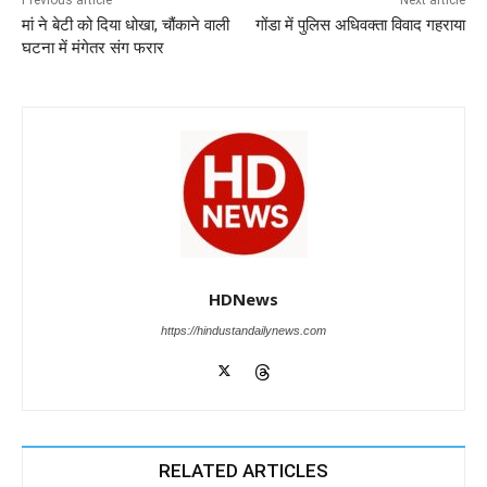
o
p
n
m
g
Previous article
Next article
मां ने बेटी को दिया धोखा, चौंकाने वाली
गोंडा में पुलिस अधिवक्ता विवाद गहराया
o
p
er
घटना में मंगेतर संग फरार
k
HDNews
https://hindustandailynews.com
RELATED ARTICLES