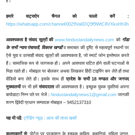
है।
हमारे वाट्सऐप चैनल को फालो करें :
https://whatsapp.com/channel/0029Va6DQ9f9WtC8VXkoHh3h
आवश्यकता है संवाद सूत्रों की
www.hindustandailynews.com
को
गोंडा
के सभी न्याय पंचायतों, विकास खण्डों
व समाचार की दृष्टि से महत्वपूर्ण स्थानों पर
ऐसे युवा व उत्साही संवाद सूत्रों की आवश्यकता है, जो स्मार्ट फोन इस्तेमाल करते
हैं। सामाजिक रूप से जागरूक हों। अपने आसपास घटित होने वाली घटनाओं से
भिज्ञ रहते हों। मोबाइल पर बोलकर अथवा लिखकर हिंदी टाइपिंग कर लेते हों तथा
वीडियो बना लेते हों। इसके साथ ही
प्रदेश के सभी 18 मण्डल और जनपद
मुख्यालयों
पर भी हमें
संवाददाता
की आवश्यकता है। इच्छुक युवक युवतियां अपना
बायोडाटा निम्न पते पर भेजें :
hindustandailynews1@gmail.com
जानकी
शरण द्विवेदी प्रधान सम्पादक मोबाइल – 9452137310
यह भी पढें
:
ट्रेंडिंग न्यूज़ : आज की ताजा खबरें
कलमकारों से
: पोर्टल पर प्रकाशन के इच्छुक कविता, कहानियां, महिला जगत,