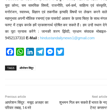
युवा कोना, सम सामयिक विषयों, राजनीति, धर्म-कर्म, साहित्य एवं संस्कृति,
मनोरंजन, स्वास्थ्य, विज्ञान एवं तकनीक इत्यादि विषयों पर लेखन करने वाले
महानुभाव अपनी मौलिक रचनाएं एक पासपोर्ट आकार के छाया चित्र के साथ मंगल
फाण्ट में टाइप करके हमें प्रकाशनार्थ प्रेषित कर सकते हैं। हम उन्हें स्थान देने
का पूरा प्रयास करेंगे : जानकी शरण द्विवेदी, प्रधान संपादक मोबाइल-
9452137310
E-Mail
:
hindustandailynews1@gmail.com
F
W
Li
T
M
T
a
h
n
el
e
wi
c
at
k
e
ss
tt
TAGS
ऑपरेशन सिंदूर
e
s
e
gr
e
er
b
A
dI
a
n
o
p
n
m
g
Previous article
Next article
o
p
er
आपरेशन सिंदूर : मसूद अजहर का
शुभमन गिल बन सकते हैं भारत के नए
k
परिवार तबाह, 14 मरे
टेस्ट कप्तान!