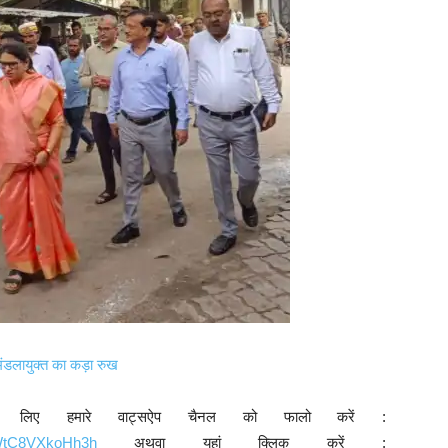
मंडलायुक्त का कड़ा रुख
े लिए हमारे वाट्सऐप चैनल को फालो करें :
9WtC8VXkoHh3h
अथवा यहां क्लिक करें :