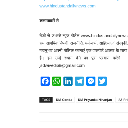
www.hindustandailynews.com
कलमकारों से ..
तेजी से उभरते न्यूज पोर्टल www.hindustandailynews.
सम सामयिक विषयों, राजनीति, धर्म-कर्म, साहित्य एवं संस्कृत
महानुभाव अपनी मौलिक रचनाएं एक पासपोर्ट आकार के छाया चि
हैं। हम उन्हें स्थान देने का पूरा प्रयास करेंग
jsdwivedi68@gmail.com
F
W
Li
T
M
T
a
h
n
el
e
wi
c
at
k
e
ss
tt
TAGS
DM Gonda
DM Priyanka Niranjan
IAS Pr
e
s
e
gr
e
er
b
A
dI
a
n
o
p
n
m
g